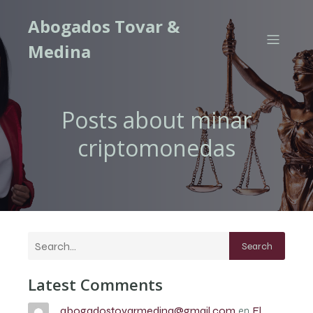
Abogados Tovar &
Medina
Posts about minar
criptomonedas
Search
Latest Comments
abogadostovarmedina@gmail.com
en
El