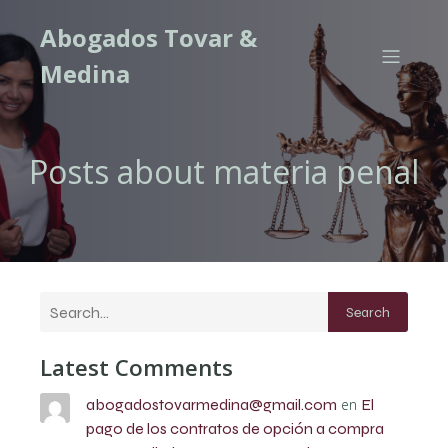
Abogados Tovar &
Medina
Posts about materia penal
Search
Latest Comments
abogadostovarmedina@gmail.com
en
El
pago de los contratos de opción a compra